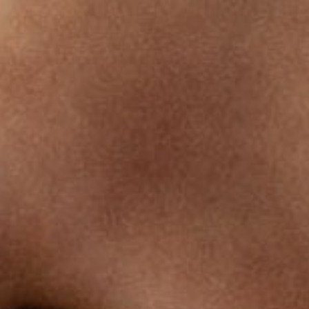
ldrig av sig
100 % allergivänligt kirurgiskt stål
+75.000 nöjd
SMYCKEN
SALE%