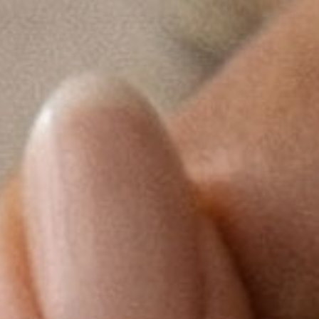
PVD-beläggning – extremt slitstark
Bleknar inte och färgar a